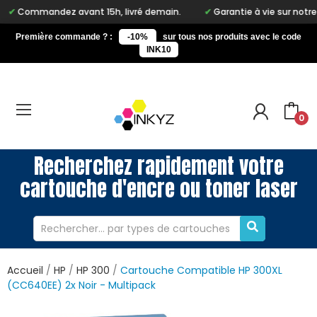
ndez avant 15h, livré demain.
Garantie à vie sur notre marque 
Première commande ? :
-10%
sur tous nos produits avec le code
INK10
0
Recherchez rapidement votre
cartouche d'encre ou toner laser
Accueil
HP
HP 300
Cartouche Compatible HP 300XL
(CC640EE) 2x Noir - Multipack