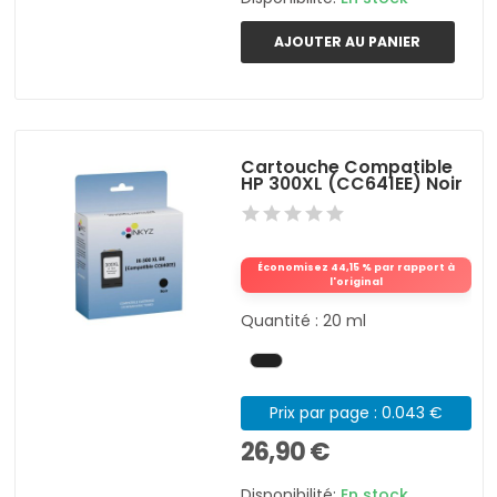
AJOUTER AU PANIER
Cartouche Compatible
HP 300XL (CC641EE) Noir
Économisez 44,15 % par rapport à
l'original
Quantité : 20 ml
Prix par page : 0.043 €
26,90 €
Disponibilité:
En stock