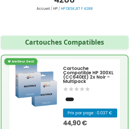
Accueil
HP
HP DESKJET F 4288
Cartouches Compatibles
💎 Meilleur Deal
Cartouche
Compatible HP 300XL
(CC640EE) 2x Noir -
Multipack
Prix par page : 0.037 €
44,90 €