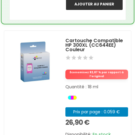
AJOUTER AU PANIER
Cartouche Compatible
HP 300XL (CC644EE)
Couleur
Économisez 82,87 % par rapport à
l'original
Quantité : 18 ml
Prix par page : 0.059 €
26,90 €
Disponibilité:
En stock