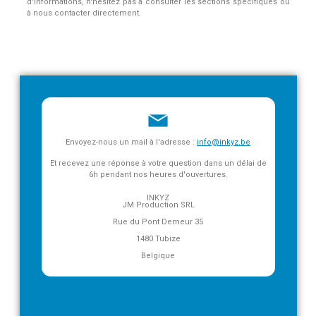
d'informations, n'hésitez pas à consulter les sections spécifiques ou
à nous contacter directement.
Envoyez-nous un mail à l'adresse :
info@inkyz.be
Et recevez une réponse à votre question dans un délai de
6h pendant nos heures d'ouvertures.
INKYZ
JM Production SRL
Rue du Pont Demeur 35
1480 Tubize
Belgique