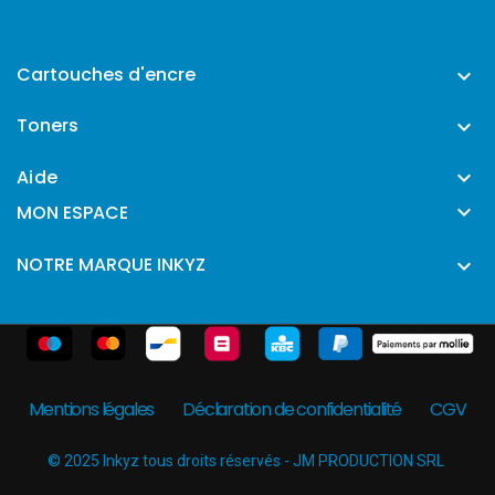
Cartouches d'encre

Toners

Aide


MON ESPACE
NOTRE MARQUE INKYZ

Mentions légales
Déclaration de confidentialité
CGV
© 2025 Inkyz tous droits réservés - JM PRODUCTION SRL