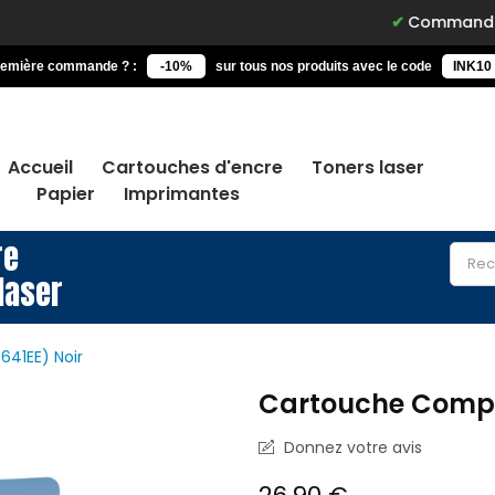
Commandez avant 15h, 
remière commande ? :
-10%
sur tous nos produits avec le code
INK10
Accueil
Cartouches d'encre
Toners laser
Papier
Imprimantes
re
laser
41EE) Noir
Cartouche Compa
Donnez votre avis