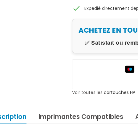
check
Expédié directement depu
ACHETEZ EN TO
✅ Satisfait ou rem
Voir toutes les
cartouches HP
cription
Imprimantes Compatibles