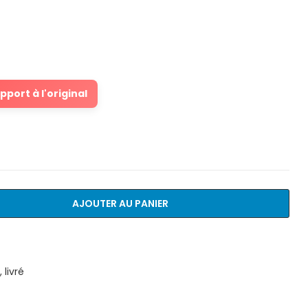
port à l'original
AJOUTER AU PANIER
livré