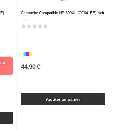
EE)
Cartouche Compatible HP 300XL (CC641EE) Noir
+...
t à
44,90 €
Ajouter au panier