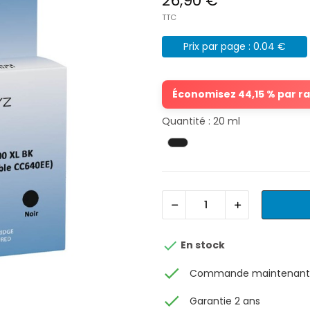
26,90 €
TTC
Prix par page : 0.04 €
Économisez 44,15 % par rap
Quantité : 20 ml

En stock
check
Commande maintenant, 
check
Garantie 2 ans