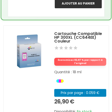
AJOUTER AU PANIER
Cartouche Compatible
HP 300XL (CC644EE)
Couleur
Économisez 82,87 % par rapport à
l'original
Quantité : 18 ml
Prix par page : 0.059 €
26,90 €
Disponibilité:
En stock