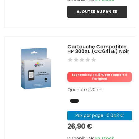
AJOUTER AU PANIER
Cartouche Compatible
HP 300XL (CC641EE) Noir
Économisez 44,15 % par rapport à
l'original
Quantité : 20 ml
Prix par page : 0.043 €
26,90 €
Disponibilité:
En stock