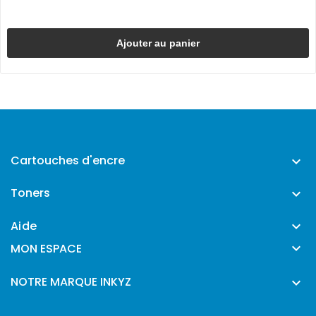
Ajouter au panier
Cartouches d'encre

Toners

Aide


MON ESPACE
NOTRE MARQUE INKYZ
