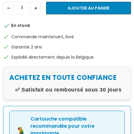
AJOUTER AU PANIER

En stock
check
Commande maintenant, livré
check
Garantie 2 ans
check
Expédié directement depuis la Belgique
ACHETEZ EN TOUTE CONFIANCE
✅ Satisfait ou remboursé sous 30 jours
Cartouche compatible
recommandée pour votre
imprimante