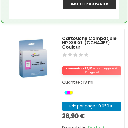
AJOUTER AU PANIER
Cartouche Compatible
HP 300XL (CC644EE)
Couleur
Économisez 82,87 % par rapport à
l'original
Quantité : 18 ml
Prix par page : 0.059 €
26,90 €
Disponibilité:
En stock