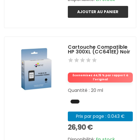
AJOUTER AU PANIER
Cartouche Compatible
HP 300XL (CC641EE) Noir
Économisez 44,15 % par rapport à
l'original
Quantité : 20 ml
Prix par page : 0.043 €
26,90 €
Disponibilité:
En stock