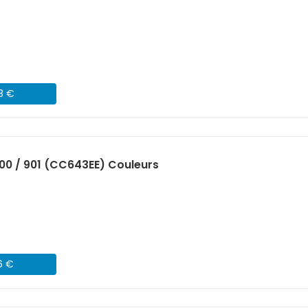
98 €
00 / 901 (CC643EE) Couleurs
6 €