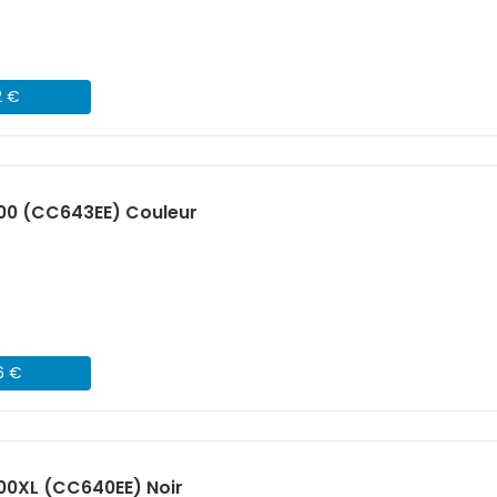
2 €
00 (CC643EE) Couleur
6 €
00XL (CC640EE) Noir