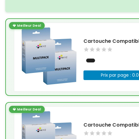
💎 Meilleur Deal
Cartouche Compatible
Prix par page : 0.
💎 Meilleur Deal
Cartouche Compatible