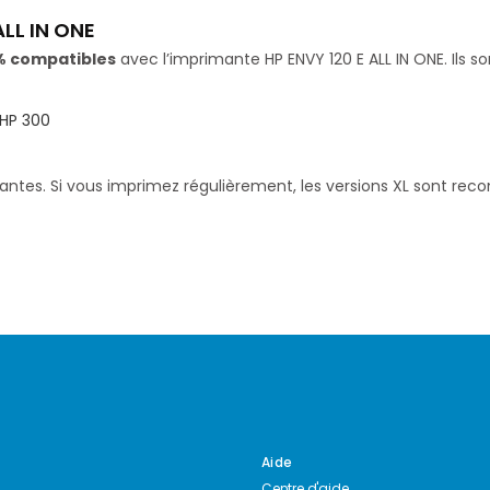
LL IN ONE
% compatibles
avec l’imprimante HP ENVY 120 E ALL IN ONE. Ils s
HP 300
santes. Si vous imprimez régulièrement, les versions XL sont re
Aide
Centre d'aide