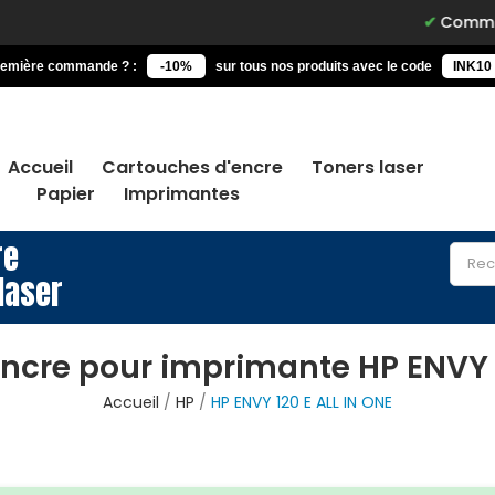
Commandez avant 
remière commande ? :
-10%
sur tous nos produits avec le code
INK10
Accueil
Cartouches d'encre
Toners laser
Papier
Imprimantes
re
laser
ncre pour imprimante HP ENVY 1
Accueil
HP
HP ENVY 120 E ALL IN ONE