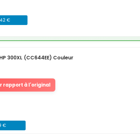
042 €
HP 300XL (CC644EE) Couleur
 rapport à l'original
9 €