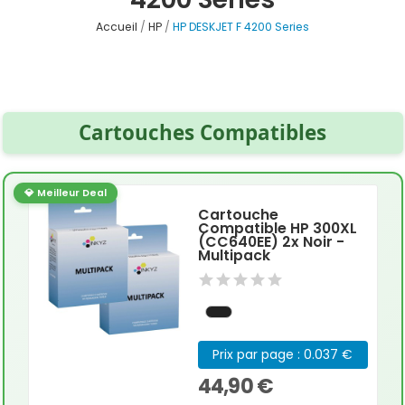
Accueil
HP
HP DESKJET F 4200 Series
Cartouches Compatibles
💎 Meilleur Deal
Cartouche
Compatible HP 300XL
(CC640EE) 2x Noir -
Multipack
Prix par page : 0.037 €
44,90 €