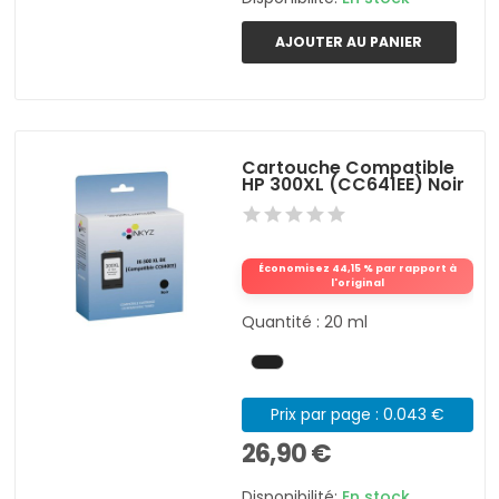
AJOUTER AU PANIER
Cartouche Compatible
HP 300XL (CC641EE) Noir
Économisez 44,15 % par rapport à
l'original
Quantité : 20 ml
Prix par page : 0.043 €
26,90 €
Disponibilité:
En stock