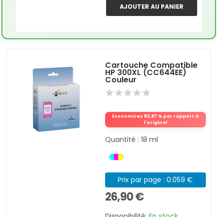
AJOUTER AU PANIER
Cartouche Compatible
HP 300XL (CC644EE)
Couleur
Économisez 82,87 % par rapport à
l'original
Quantité : 18 ml
Prix par page : 0.059 €
26,90 €
Disponibilité:
En stock