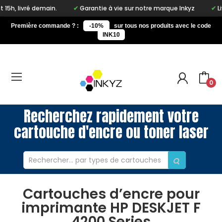
livré demain.
Garantie à vie sur notre marque Inkyz
Livrai
Première commande ? :
-10%
sur tous nos produits avec le code
INK10
0
Recherchez rapidement votre
cartouche d'encre ou toner laser
Cartouches d’encre pour
imprimante HP DESKJET F
4200 Series