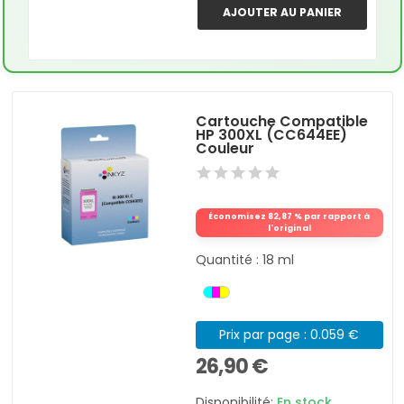
AJOUTER AU PANIER
Cartouche Compatible
HP 300XL (CC644EE)
Couleur
Économisez 82,87 % par rapport à
l'original
Quantité : 18 ml
Prix par page : 0.059 €
26,90 €
Disponibilité:
En stock