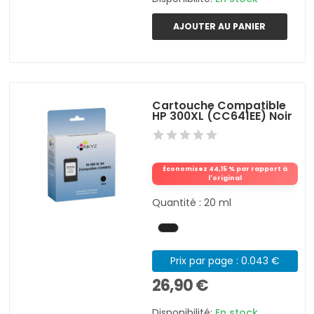
AJOUTER AU PANIER
Cartouche Compatible
HP 300XL (CC641EE) Noir
Économisez 44,15 % par rapport à
l'original
Quantité : 20 ml
Prix par page : 0.043 €
26,90 €
Disponibilité:
En stock