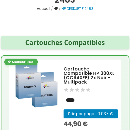
Accueil
HP
HP DESKJET F 2483
Cartouches Compatibles
💎 Meilleur Deal
Cartouche
Compatible HP 300XL
(CC640EE) 2x Noir -
Multipack
Prix par page : 0.037 €
44,90 €