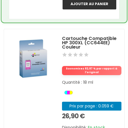
AJOUTER AU PANIER
Cartouche Compatible
HP 300XL (CC644EE)
Couleur
Économisez 82,87 % par rapport à
l'original
Quantité : 18 ml
Prix par page : 0.059 €
26,90 €
Disponibilité:
En stock