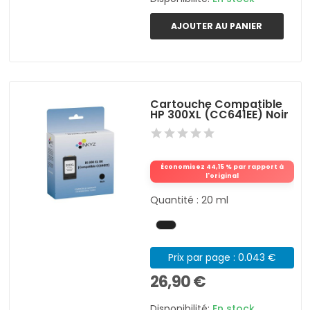
AJOUTER AU PANIER
Cartouche Compatible
HP 300XL (CC641EE) Noir
Économisez 44,15 % par rapport à
l'original
Quantité : 20 ml
Prix par page : 0.043 €
26,90 €
Disponibilité:
En stock