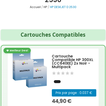
Accueil
HP
HP DESKJET D 2530
Cartouches Compatibles
💎 Meilleur Deal
Cartouche
Compatible HP 300XL
(CC640EE) 2x Noir -
Multipack
Prix par page : 0.037 €
44,90 €