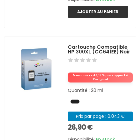
AJOUTER AU PANIER
Cartouche Compatible
HP 300XL (CC641EE) Noir
Économisez 44,15 % par rapport à
l'original
Quantité : 20 ml
Prix par page : 0.043 €
26,90 €
Disponibilité:
En stock