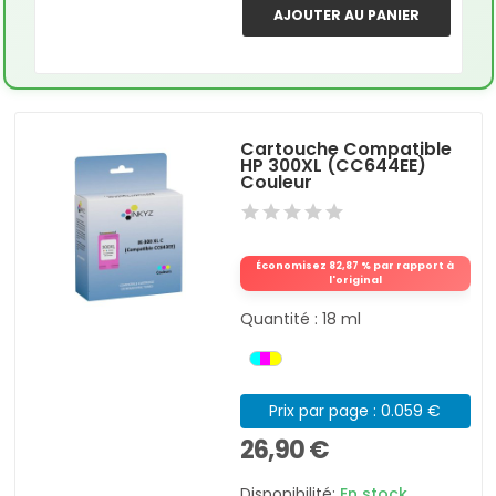
AJOUTER AU PANIER
Cartouche Compatible
HP 300XL (CC644EE)
Couleur
Économisez 82,87 % par rapport à
l'original
Quantité : 18 ml
Prix par page : 0.059 €
26,90 €
Disponibilité:
En stock