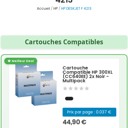
Accueil
HP
HP DESKJET F 4213
Cartouches Compatibles
💎 Meilleur Deal
Cartouche
Compatible HP 300XL
(CC640EE) 2x Noir -
Multipack
Prix par page : 0.037 €
44,90 €