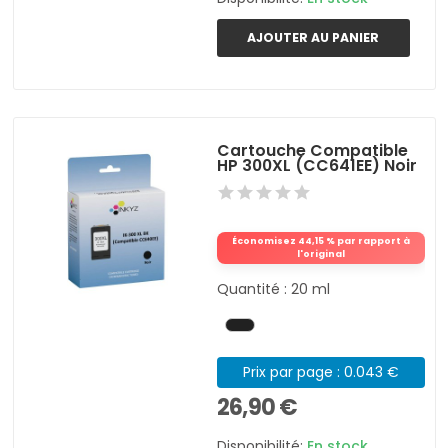
AJOUTER AU PANIER
Cartouche Compatible
HP 300XL (CC641EE) Noir
Économisez 44,15 % par rapport à
l'original
Quantité : 20 ml
Prix par page : 0.043 €
26,90 €
Disponibilité:
En stock