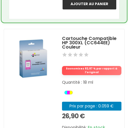
AJOUTER AU PANIER
Cartouche Compatible
HP 300XL (CC644EE)
Couleur
Économisez 82,87 % par rapport à
l'original
Quantité : 18 ml
Prix par page : 0.059 €
26,90 €
Disponibilité:
En stock