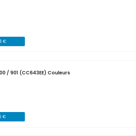
98 €
00 / 901 (CC643EE) Couleurs
6 €