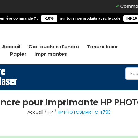
Commandez avant 1
remière commande ? :
-10%
sur tous nos produits avec le code
INK10
Accueil
Cartouches d'encre
Toners laser
Papier
Imprimantes
re
laser
encre pour imprimante HP PHO
Accueil
HP
HP PHOTOSMART C 4793