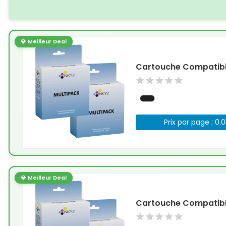
💎 Meilleur Deal
Cartouche Compatible
Prix par page : 0.
💎 Meilleur Deal
Cartouche Compatible