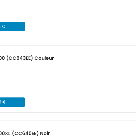
2 €
00 (CC643EE) Couleur
6 €
00XL (CC640EE) Noir