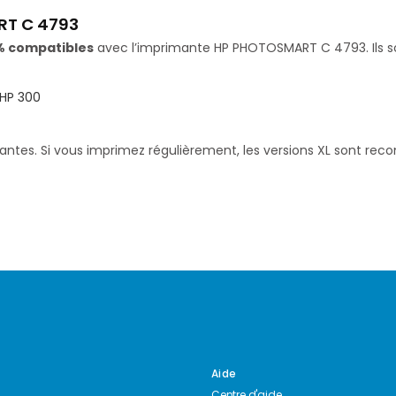
RT C 4793
% compatibles
avec l’imprimante HP PHOTOSMART C 4793. Ils so
HP 300
santes. Si vous imprimez régulièrement, les versions XL sont re
Aide
Centre d'aide