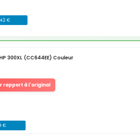
042 €
HP 300XL (CC644EE) Couleur
 rapport à l'original
9 €