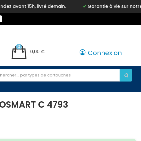
5h, livré demain.
Garantie à vie sur notre marque I
0
0,00 €
Connexion
TOSMART C 4793