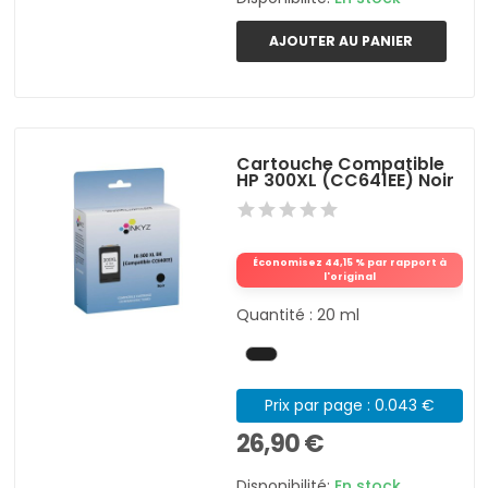
AJOUTER AU PANIER
Cartouche Compatible
HP 300XL (CC641EE) Noir
Économisez 44,15 % par rapport à
l'original
Quantité : 20 ml
Prix par page : 0.043 €
26,90 €
Disponibilité:
En stock