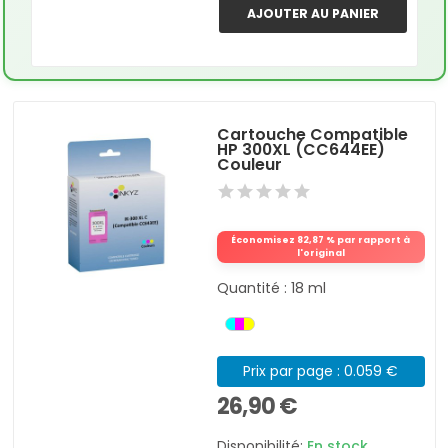
AJOUTER AU PANIER
Cartouche Compatible
HP 300XL (CC644EE)
Couleur
Économisez 82,87 % par rapport à
l'original
Quantité : 18 ml
Prix par page : 0.059 €
26,90 €
Disponibilité:
En stock