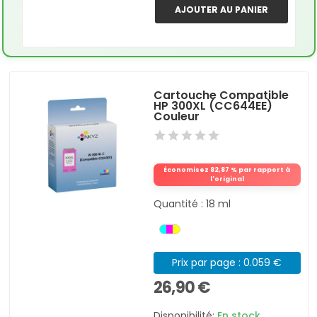
AJOUTER AU PANIER
Cartouche Compatible
HP 300XL (CC644EE)
Couleur
Économisez 82,87 % par rapport à
l'original
Quantité : 18 ml
Prix par page : 0.059 €
26,90 €
Disponibilité:
En stock