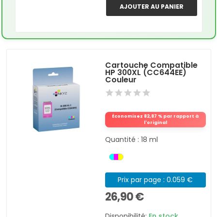
AJOUTER AU PANIER
Cartouche Compatible
HP 300XL (CC644EE)
Couleur
Économisez 82,87 % par rapport à
l'original
Quantité : 18 ml
Prix par page : 0.059 €
26,90 €
Disponibilité:
En stock