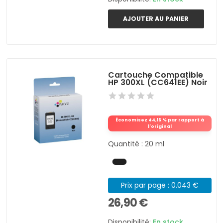
AJOUTER AU PANIER
Cartouche Compatible
HP 300XL (CC641EE) Noir
Économisez 44,15 % par rapport à
l'original
Quantité : 20 ml
Prix par page : 0.043 €
26,90 €
Disponibilité:
En stock