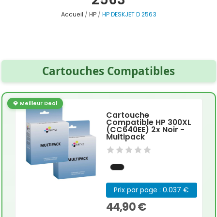
Accueil
HP
HP DESKJET D 2563
Cartouches Compatibles
💎 Meilleur Deal
Cartouche
Compatible HP 300XL
(CC640EE) 2x Noir -
Multipack
Prix par page : 0.037 €
44,90 €