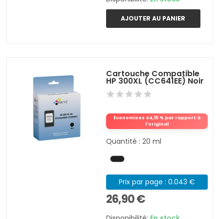
AJOUTER AU PANIER
Cartouche Compatible
HP 300XL (CC641EE) Noir
Économisez 44,15 % par rapport à
l'original
Quantité : 20 ml
Prix par page : 0.043 €
26,90 €
Disponibilité:
En stock