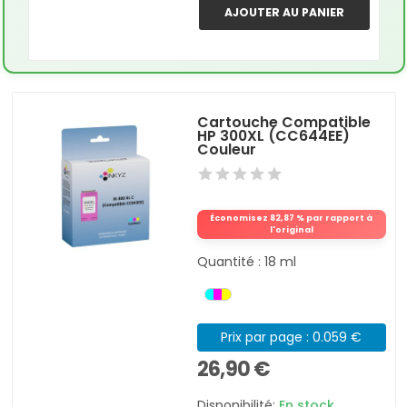
AJOUTER AU PANIER
Cartouche Compatible
HP 300XL (CC644EE)
Couleur
Économisez 82,87 % par rapport à
l'original
Quantité : 18 ml
Prix par page : 0.059 €
26,90 €
Disponibilité:
En stock