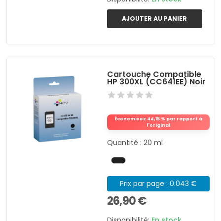
AJOUTER AU PANIER
Cartouche Compatible
HP 300XL (CC641EE) Noir
Économisez 44,15 % par rapport à
l'original
Quantité : 20 ml
Prix par page : 0.043 €
26,90 €
Disponibilité:
En stock