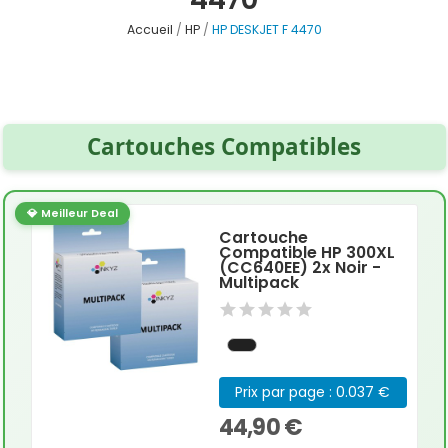
Accueil
HP
HP DESKJET F 4470
Cartouches Compatibles
💎 Meilleur Deal
Cartouche
Compatible HP 300XL
(CC640EE) 2x Noir -
Multipack
Prix par page : 0.037 €
44,90 €