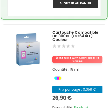
AJOUTER AU PANIER
Cartouche Compatible
HP 300XL (CC644EE)
Couleur
Économisez 82,87 % par rapport à
l'original
Quantité : 18 ml
Prix par page : 0.059 €
26,90 €
Disponibilité:
En stock