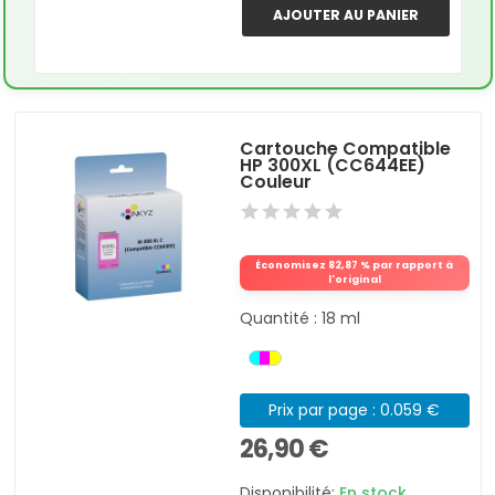
AJOUTER AU PANIER
Cartouche Compatible
HP 300XL (CC644EE)
Couleur
Économisez 82,87 % par rapport à
l'original
Quantité : 18 ml
Prix par page : 0.059 €
26,90 €
Disponibilité:
En stock