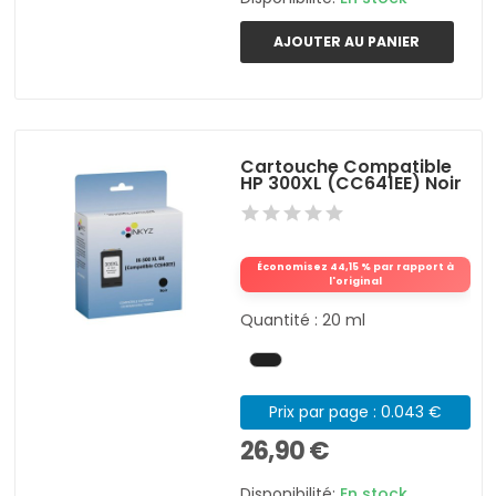
AJOUTER AU PANIER
Cartouche Compatible
HP 300XL (CC641EE) Noir
Économisez 44,15 % par rapport à
l'original
Quantité : 20 ml
Prix par page : 0.043 €
26,90 €
Disponibilité:
En stock