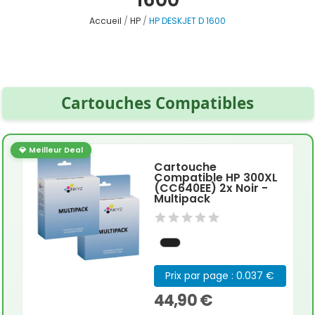
Accueil
HP
HP DESKJET D 1600
Cartouches Compatibles
💎 Meilleur Deal
Cartouche
Compatible HP 300XL
(CC640EE) 2x Noir -
Multipack
Prix par page : 0.037 €
44,90 €