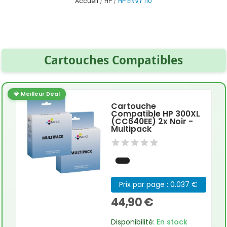
Accueil
HP
HP ENVY 110
Cartouches Compatibles
💎 Meilleur Deal
Cartouche
Compatible HP 300XL
(CC640EE) 2x Noir -
Multipack
Prix par page : 0.037 €
44,90 €
Disponibilité:
En stock