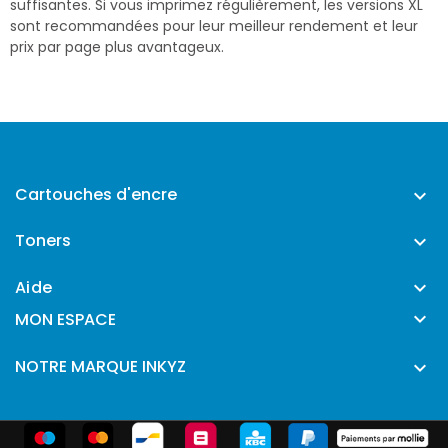
suffisantes. Si vous imprimez régulièrement, les versions XL
sont recommandées pour leur meilleur rendement et leur
prix par page plus avantageux.
Cartouches d'encre

Toners

Aide


MON ESPACE
NOTRE MARQUE INKYZ
