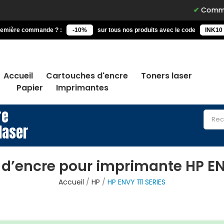
Commandez avant 
remière commande ? :
-10%
sur tous nos produits avec le code
INK10
Accueil
Cartouches d'encre
Toners laser
Papier
Imprimantes
re
laser
d’encre pour imprimante HP ENV
Accueil
HP
HP ENVY 111 SERIES