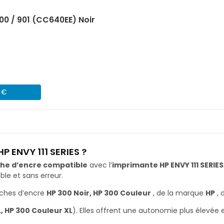
00 / 901 (CC640EE) Noir
4 €
P ENVY 111 SERIES ?
he d’encre compatible
avec l’
imprimante HP ENVY 111 SERIES
le et sans erreur.
uches d’encre
HP 300 Noir, HP 300 Couleur
, de la marque
HP
, 
L, HP 300 Couleur XL
). Elles offrent une autonomie plus élevée