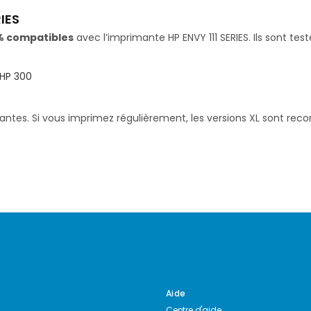
IES
% compatibles
avec l’imprimante HP ENVY 111 SERIES. Ils sont te
HP 300
santes. Si vous imprimez régulièrement, les versions XL sont re
Aide
Centre d'aide