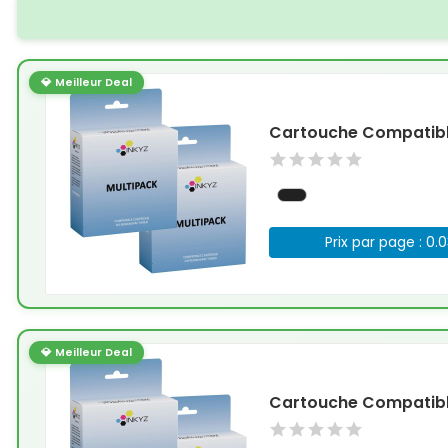
💎 Meilleur Deal
Cartouche Compatible
Prix par page : 0.
💎 Meilleur Deal
Cartouche Compatible