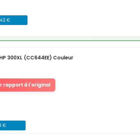
042 €
HP 300XL (CC644EE) Couleur
 rapport à l'original
9 €