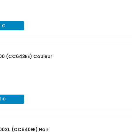
2 €
00 (CC643EE) Couleur
6 €
00XL (CC640EE) Noir