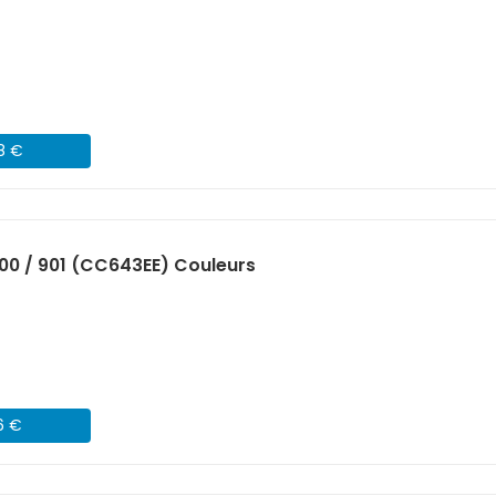
98 €
00 / 901 (CC643EE) Couleurs
6 €