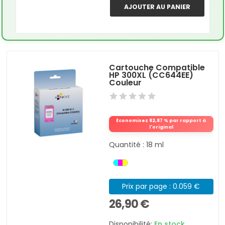
AJOUTER AU PANIER
Cartouche Compatible
HP 300XL (CC644EE)
Couleur
Économisez 82,87 % par rapport à
l'original
Quantité : 18 ml
Prix par page : 0.059 €
26,90 €
Disponibilité:
En stock