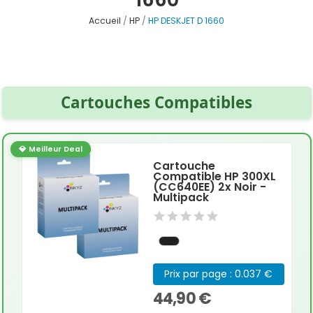
Accueil
HP
HP DESKJET D 1660
Cartouches Compatibles
💎 Meilleur Deal
Cartouche
Compatible HP 300XL
(CC640EE) 2x Noir -
Multipack
Prix par page : 0.037 €
44,90 €