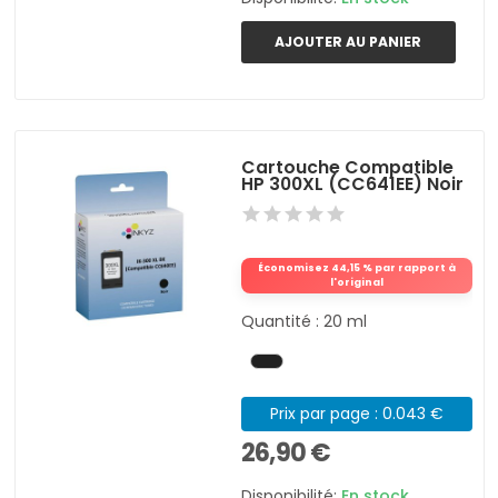
AJOUTER AU PANIER
Cartouche Compatible
HP 300XL (CC641EE) Noir
Économisez 44,15 % par rapport à
l'original
Quantité : 20 ml
Prix par page : 0.043 €
26,90 €
Disponibilité:
En stock