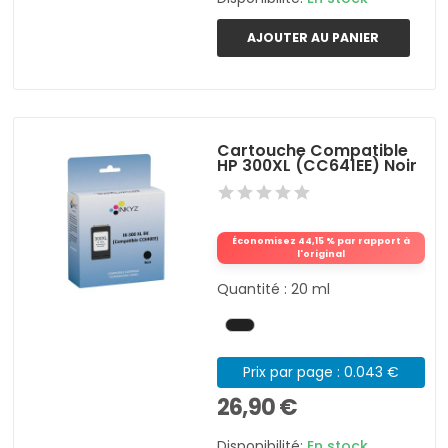
AJOUTER AU PANIER
Cartouche Compatible
HP 300XL (CC641EE) Noir
Économisez 44,15 % par rapport à
l'original
Quantité : 20 ml
Prix par page : 0.043 €
26,90 €
Disponibilité:
En stock