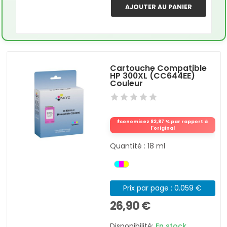
AJOUTER AU PANIER
Cartouche Compatible
HP 300XL (CC644EE)
Couleur
Économisez 82,87 % par rapport à
l'original
Quantité : 18 ml
Prix par page : 0.059 €
26,90 €
Disponibilité:
En stock