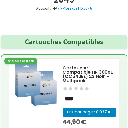
Accueil
HP
HP DESKJET D 2645
Cartouches Compatibles
💎 Meilleur Deal
Cartouche
Compatible HP 300XL
(CC640EE) 2x Noir -
Multipack
Prix par page : 0.037 €
44,90 €