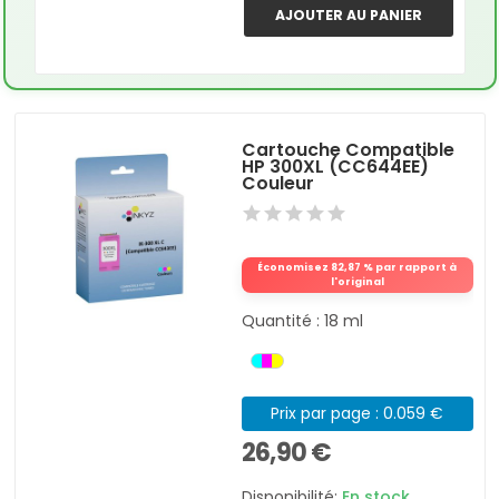
AJOUTER AU PANIER
Cartouche Compatible
HP 300XL (CC644EE)
Couleur
Économisez 82,87 % par rapport à
l'original
Quantité : 18 ml
Prix par page : 0.059 €
26,90 €
Disponibilité:
En stock