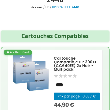
Accueil
HP
HP DESKJET F 2440
Cartouches Compatibles
💎 Meilleur Deal
Cartouche
Compatible HP 300XL
(CC640EE) 2x Noir -
Multipack
Prix par page : 0.037 €
44,90 €