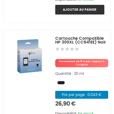
AJOUTER AU PANIER
Cartouche Compatible
HP 300XL (CC641EE) Noir
Économisez 44,15 % par rapport à
l'original
Quantité : 20 ml
Prix par page : 0.043 €
26,90 €
Disponibilité:
En stock