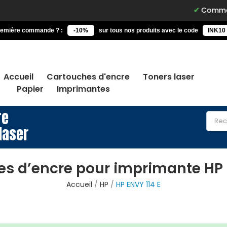
Commandez avant 
remière commande ? :
-10%
sur tous nos produits avec le code
INK10
Accueil
Cartouches d'encre
Toners laser
Papier
Imprimantes
re
laser
s d’encre pour imprimante HP 
Accueil
HP
HP ENVY 114 E