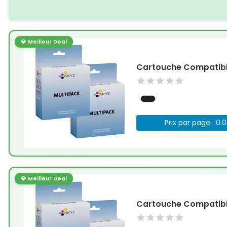
💎 Meilleur Deal
Cartouche Compatible
Prix par page : 0.
💎 Meilleur Deal
Cartouche Compatible