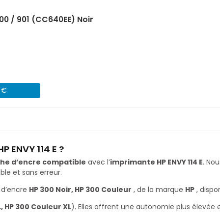
00 / 901 (CC640EE) Noir
4 €
P ENVY 114 E ?
he d’encre compatible
avec l’
imprimante HP ENVY 114 E
. No
le et sans erreur.
 d’encre
HP 300 Noir, HP 300 Couleur
, de la marque
HP
, dispo
L, HP 300 Couleur XL
). Elles offrent une autonomie plus élevée