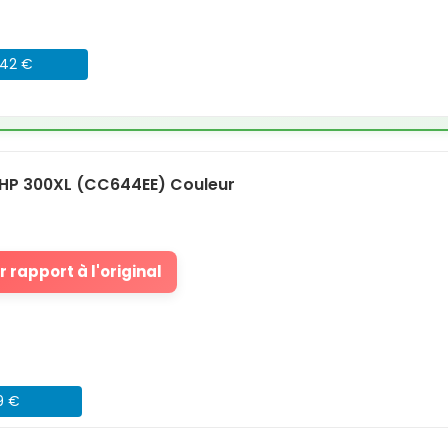
042 €
HP 300XL (CC644EE) Couleur
 rapport à l'original
9 €