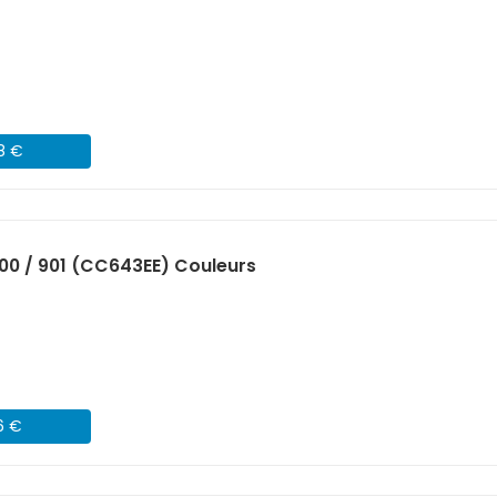
98 €
00 / 901 (CC643EE) Couleurs
6 €