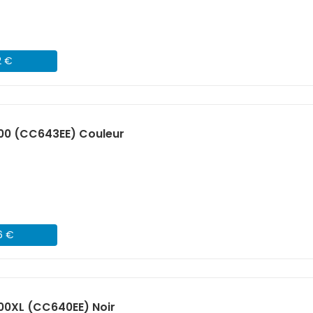
2 €
00 (CC643EE) Couleur
6 €
00XL (CC640EE) Noir