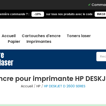
Commandez avant 15
remière commande ? :
-10%
sur tous nos produits avec le code
INK10
Accueil
Cartouches d'encre
Toners laser
Papier
Imprimantes
re
laser
ncre pour imprimante HP DESKJE
Accueil
HP
HP DESKJET D 2600 SERIES