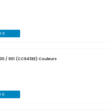
98 €
00 / 901 (CC643EE) Couleurs
6 €