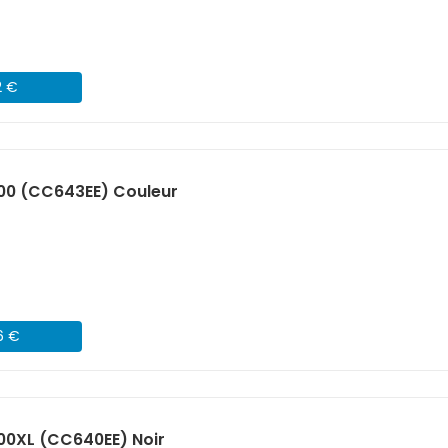
2 €
00 (CC643EE) Couleur
6 €
00XL (CC640EE) Noir