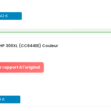
042 €
HP 300XL (CC644EE) Couleur
 rapport à l'original
9 €