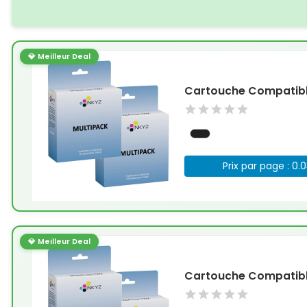
💎 Meilleur Deal
Cartouche Compatible
Prix par page : 0.
💎 Meilleur Deal
Cartouche Compatible