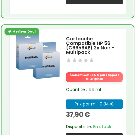
💎 Meilleur Deal
Cartouche
Compatible HP 56
(C6656AE) 2x Noir -
Multipack
Économisez 68.5 % par rapport
à l'original
Quantité : 44 ml
Prix par ml : 0.84 €
37,90 €
Disponibilité:
En stock