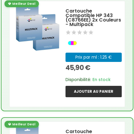
💎 Meilleur Deal
Cartouche
Compatible HP 343
(C8766EE) 2x Couleurs
- Multipack
Prix par ml : 1.25 €
45,90 €
Disponibilité:
En stock
AJOUTER AU PANIER
💎 Meilleur Deal
Cartouche