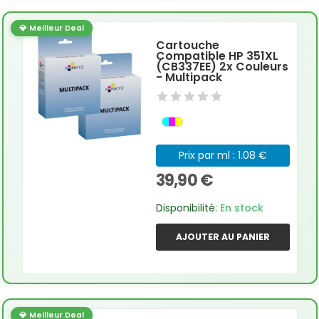
💎 Meilleur Deal
Cartouche
Compatible HP 351XL
(CB337EE) 2x Couleurs
- Multipack
Prix par ml : 1.08 €
39,90 €
Disponibilité:
En stock
AJOUTER AU PANIER
💎 Meilleur Deal