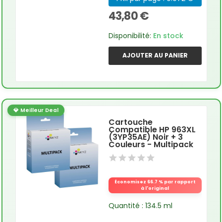
43,80 €
Disponibilité:
En stock
AJOUTER AU PANIER
💎 Meilleur Deal
Cartouche
Compatible HP 963XL
(3YP35AE) Noir + 3
Couleurs - Multipack
Économisez 66.7 % par rapport
à l'original
Quantité : 134.5 ml