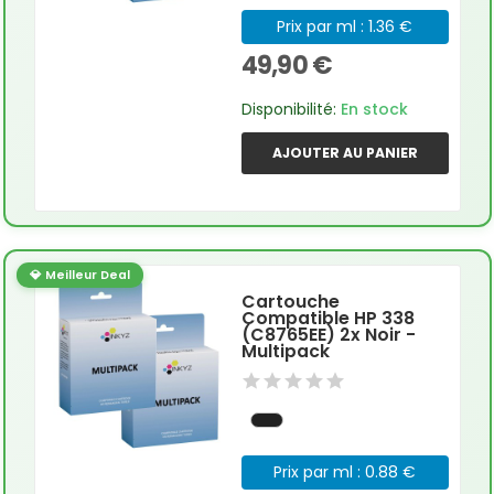
Prix par ml : 1.36 €
49,90 €
Disponibilité:
En stock
AJOUTER AU PANIER
💎 Meilleur Deal
Cartouche
Compatible HP 338
(C8765EE) 2x Noir -
Multipack
Prix par ml : 0.88 €