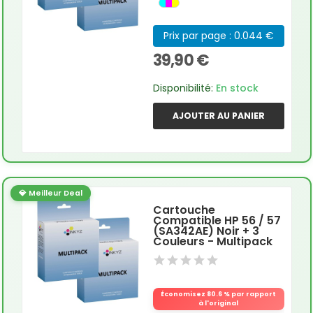
Prix par page : 0.044 €
39,90 €
Disponibilité:
En stock
AJOUTER AU PANIER
💎 Meilleur Deal
Cartouche
Compatible HP 56 / 57
(SA342AE) Noir + 3
Couleurs - Multipack
Économisez 80.6 % par rapport
à l'original