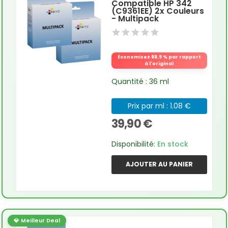
Compatible HP 342
(C9361EE) 2x Couleurs
- Multipack
Économisez 88.9 % par rapport
à l'original
Quantité : 36 ml
Prix par ml : 1.08 €
39,90 €
Disponibilité:
En stock
AJOUTER AU PANIER
💎 Meilleur Deal