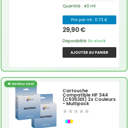
Quantité : 40 ml
Prix par ml : 0.73 €
29,90 €
Disponibilité:
En stock
AJOUTER AU PANIER
💎 Meilleur Deal
Cartouche
Compatible HP 344
(C9363EE) 2x Couleurs
- Multipack