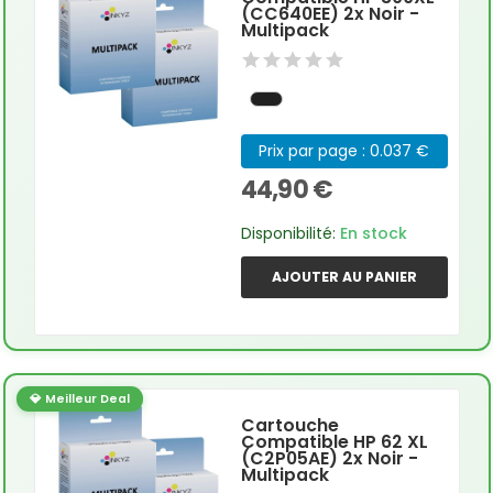
(CC640EE) 2x Noir -
Multipack
Prix par page : 0.037 €
44,90 €
Disponibilité:
En stock
AJOUTER AU PANIER
💎 Meilleur Deal
Cartouche
Compatible HP 62 XL
(C2P05AE) 2x Noir -
Multipack