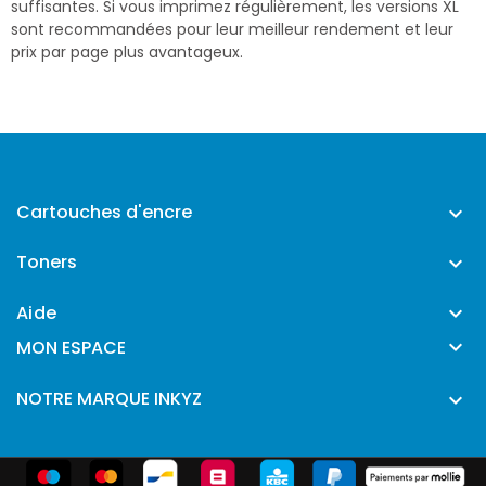
suffisantes. Si vous imprimez régulièrement, les versions XL
sont recommandées pour leur meilleur rendement et leur
prix par page plus avantageux.
Cartouches d'encre

Toners

Aide


MON ESPACE
NOTRE MARQUE INKYZ
