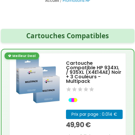
Accueil
Promotions HP
Cartouches Compatibles
💎 Meilleur Deal
Cartouche
Compatible HP 934XL
/ 935XL (X4E14AE) Noir
+ 3 Couleurs -
Multipack
Prix par page : 0.014 €
49,90 €