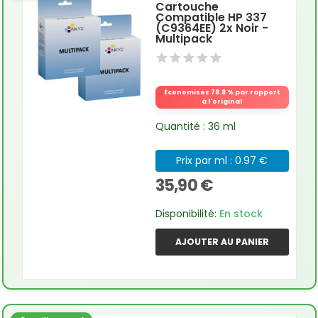
Cartouche
Compatible HP 337
(C9364EE) 2x Noir -
Multipack
Économisez 78.8 % par rapport
à l'original
Quantité : 36 ml
Prix par ml : 0.97 €
35,90 €
Disponibilité:
En stock
AJOUTER AU PANIER