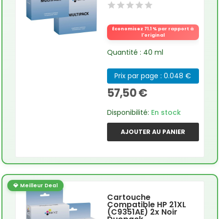
Économisez 71.1 % par rapport à
l'original
Quantité : 40 ml
Prix par page : 0.048 €
57,50 €
Disponibilité:
En stock
AJOUTER AU PANIER
💎 Meilleur Deal
Cartouche
Compatible HP 21XL
(C9351AE) 2x Noir