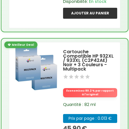
Disponibilité:
En stock
AJOUTER AU PANIER
💎 Meilleur Deal
Cartouche
Compatible HP 932XL
/ 933XL (C2P42AE)
Noir + 3 Couleurs -
Multipack
Économisez 80.2 % par rapport
à l'original
Quantité : 82 ml
Prix par page : 0.013 €
45,90 €