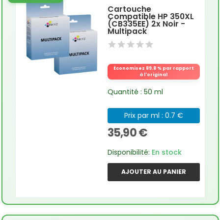
Cartouche
Compatible HP 350XL
(CB335EE) 2x Noir -
Multipack
Économisez 89.8 % par rapport
à l'original
Quantité : 50 ml
Prix par ml : 0.7 €
35,90 €
Disponibilité:
En stock
AJOUTER AU PANIER