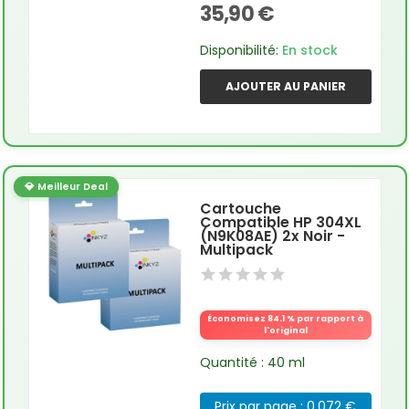
35,90 €
Disponibilité:
En stock
AJOUTER AU PANIER
💎 Meilleur Deal
Cartouche
Compatible HP 304XL
(N9K08AE) 2x Noir -
Multipack
Économisez 84.1 % par rapport à
l'original
Quantité : 40 ml
Prix par page : 0.072 €