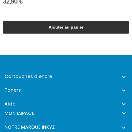
32,90 €
Ajouter au panier
Cartouches d'encre

Toners

Aide


MON ESPACE
NOTRE MARQUE INKYZ
