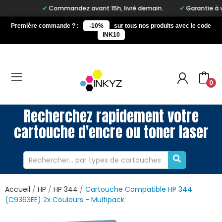
Commandez avant 15h, livré demain.
Garantie à vie 
Première commande ? :
-10%
sur tous nos produits avec le code
INK10
0
Recherchez rapidement votre
cartouche d'encre ou toner laser
Accueil
HP
HP 344
Cartouche Compatible HP 344
(C9363EE) 2x Couleurs - Multipack