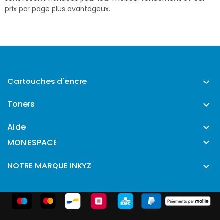
prix par page plus avantageux.
Cartouches d'encre

Toners

Aide


MON ESPACE
NOTRE MARQUE INKYZ
