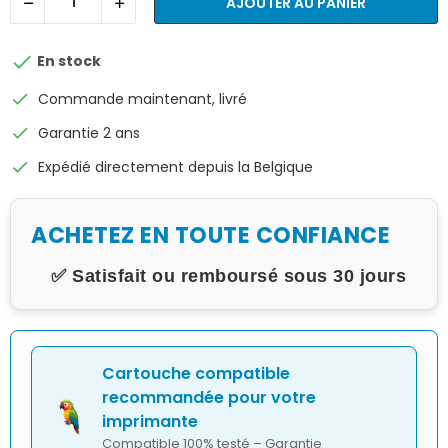
AJOUTER AU PANIER

En stock
check
Commande maintenant, livré
check
Garantie 2 ans
check
Expédié directement depuis la Belgique
ACHETEZ EN TOUTE CONFIANCE
✅ Satisfait ou remboursé sous 30 jours
Cartouche compatible
recommandée pour votre
imprimante
Compatible 100% testé – Garantie