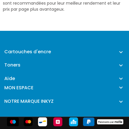
sont recommandées pour leur meilleur rendement et leur
prix par page plus avantageux.
Cartouches d'encre

Toners

Aide


MON ESPACE
NOTRE MARQUE INKYZ
