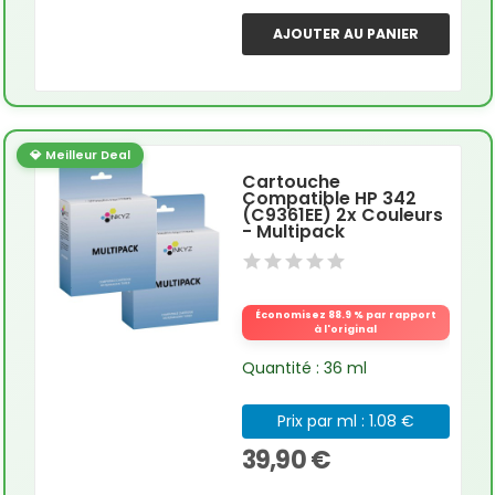
AJOUTER AU PANIER
💎 Meilleur Deal
Cartouche
Compatible HP 342
(C9361EE) 2x Couleurs
- Multipack
Économisez 88.9 % par rapport
à l'original
Quantité : 36 ml
Prix par ml : 1.08 €
39,90 €