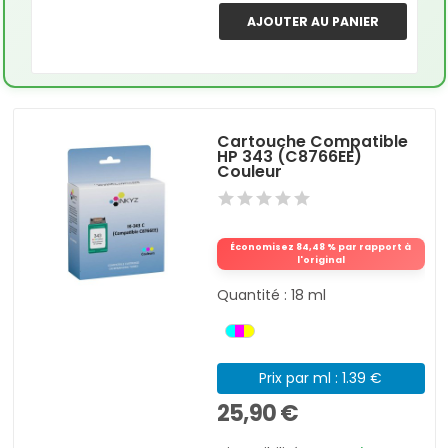
AJOUTER AU PANIER
Cartouche Compatible
HP 343 (C8766EE)
Couleur
Économisez 84,48 % par rapport à
l'original
Quantité : 18 ml
Prix par ml : 1.39 €
25,90 €