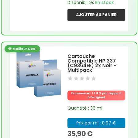
Disponibilité:
En stock
AJOUTER AU PANIER
💎 Meilleur Deal
Cartouche
Compatible HP 337
(C9364EE) 2x Noir -
Multipack
Économisez 78.8 % par rapport
à l'original
Quantité : 36 ml
Prix par ml : 0.97 €
35,90 €