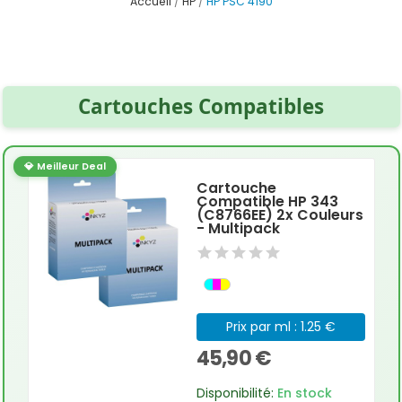
Accueil
HP
HP PSC 4190
Cartouches Compatibles
💎 Meilleur Deal
Cartouche
Compatible HP 343
(C8766EE) 2x Couleurs
- Multipack
Prix par ml : 1.25 €
45,90 €
Disponibilité:
En stock