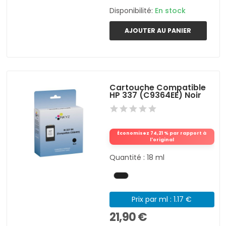
Disponibilité:
En stock
AJOUTER AU PANIER
Cartouche Compatible
HP 337 (C9364EE) Noir
Économisez 74,21 % par rapport à
l'original
Quantité : 18 ml
Prix par ml : 1.17 €
21,90 €