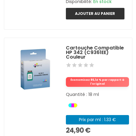
Disponibilité:
En stock
AJOUTER AU PANIER
Cartouche Compatible
HP 342 (C9361EE)
Couleur
Économisez 86,14 % par rapport à
l'original
Quantité : 18 ml
Prix par ml : 1.33 €
24,90 €