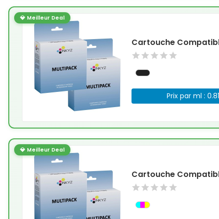
💎 Meilleur Deal
Cartouche Compatible
Prix par ml : 0.8
💎 Meilleur Deal
Cartouche Compatible