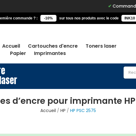
Commandez avant 15h, l
remière commande ? :
-10%
sur tous nos produits avec le code
INK10
Accueil
Cartouches d'encre
Toners laser
Papier
Imprimantes
re
laser
es d’encre pour imprimante HP
Accueil
HP
HP PSC 2575