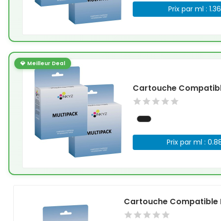
Prix par ml : 1.3
💎 Meilleur Deal
Cartouche Compatible
Prix par ml : 0.8
Cartouche Compatible 