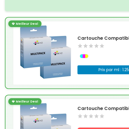
💎 Meilleur Deal
Cartouche Compatible
Prix par ml : 1.2
💎 Meilleur Deal
Cartouche Compatible