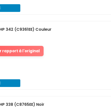
€
HP 342 (C9361EE) Couleur
 rapport à l'original
€
HP 338 (C8765EE) Noir