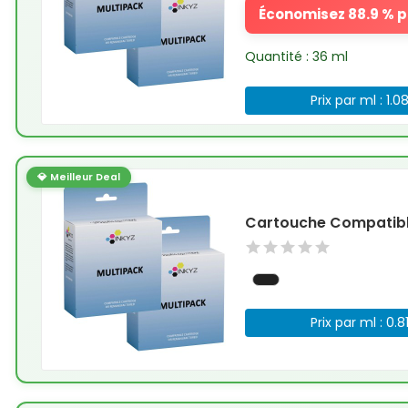
Économisez 88.9 % pa
Quantité : 36 ml
Prix par ml : 1.0
💎 Meilleur Deal
Cartouche Compatible
Prix par ml : 0.8