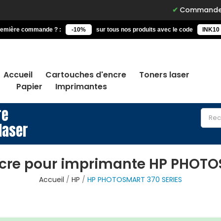
Commandez avant 15h, l
remière commande ? :
-10%
sur tous nos produits avec le code
INK10
Accueil
Cartouches d'encre
Toners laser
Papier
Imprimantes
re
laser
cre pour imprimante HP PHOTO
Accueil
HP
HP PHOTOSMART 370 SERIES