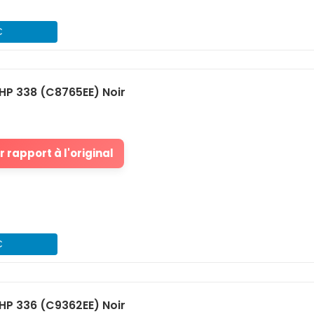
€
HP 338 (C8765EE) Noir
 rapport à l'original
€
HP 336 (C9362EE) Noir