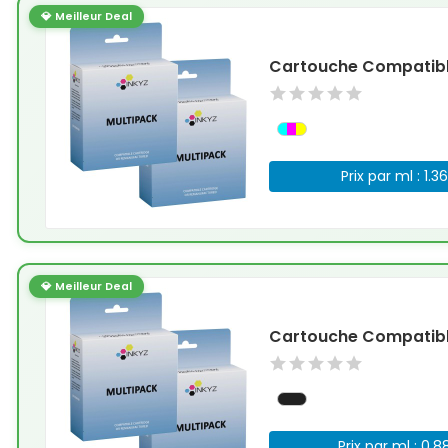
💎 Meilleur Deal
Cartouche Compatible
Prix par ml : 1.3
💎 Meilleur Deal
Cartouche Compatible
Prix par ml : 0.8