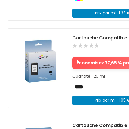
Prix par ml : 1.33 
Cartouche Compatible 
Économisez 77,65 % par
Quantité : 20 ml
Prix par ml : 1.05 
Cartouche Compatible 