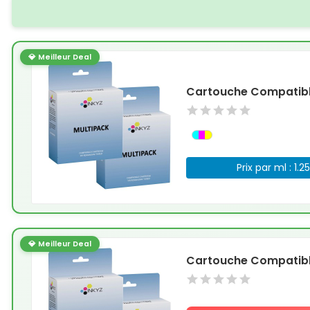
💎 Meilleur Deal
Cartouche Compatible
Prix par ml : 1.2
💎 Meilleur Deal
Cartouche Compatible