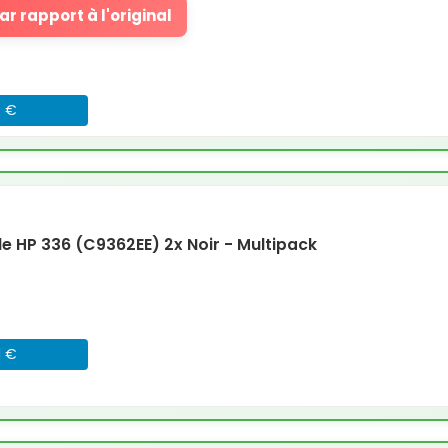
r rapport à l'original
8 €
 HP 336 (C9362EE) 2x Noir - Multipack
1 €