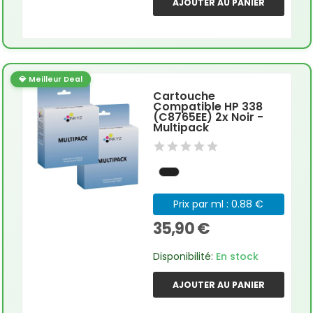
AJOUTER AU PANIER
💎 Meilleur Deal
Cartouche
Compatible HP 338
(C8765EE) 2x Noir -
Multipack
Prix par ml : 0.88 €
35,90 €
Disponibilité:
En stock
AJOUTER AU PANIER