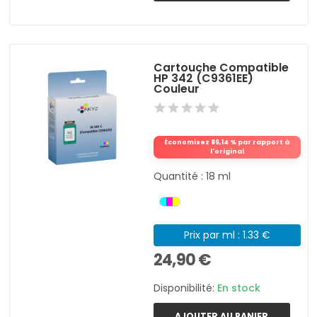
Cartouche Compatible
HP 342 (C9361EE)
Couleur
Économisez 86,14 % par rapport à
l'original
Quantité : 18 ml
Prix par ml : 1.33 €
24,90 €
Disponibilité:
En stock
AJOUTER AU PANIER