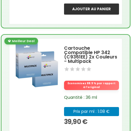
AJOUTER AU PANIER
💎 Meilleur Deal
Cartouche
Compatible HP 342
(C9361EE) 2x Couleurs
- Multipack
Économisez 88.9 % par rapport
à l'original
Quantité : 36 ml
Prix par ml : 1.08 €
39,90 €