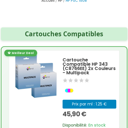
Accueil
HP
HP PSC 1508
Cartouches Compatibles
💎 Meilleur Deal
Cartouche
Compatible HP 343
(C8766EE) 2x Couleurs
- Multipack
Prix par ml : 1.25 €
45,90 €
Disponibilité:
En stock