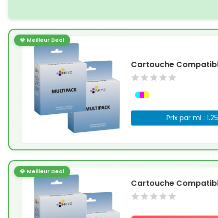
💎 Meilleur Deal
Cartouche Compatible
Prix par ml : 1.2
💎 Meilleur Deal
Cartouche Compatible