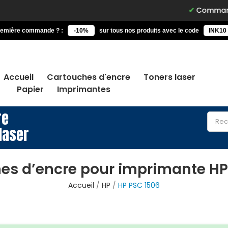
Commandez avant 15
remière commande ? :
-10%
sur tous nos produits avec le code
INK10
Accueil
Cartouches d'encre
Toners laser
Papier
Imprimantes
re
laser
es d’encre pour imprimante HP
Accueil
HP
HP PSC 1506