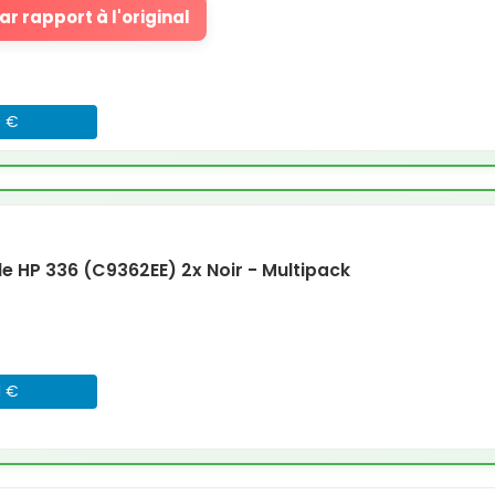
r rapport à l'original
8 €
 HP 336 (C9362EE) 2x Noir - Multipack
1 €