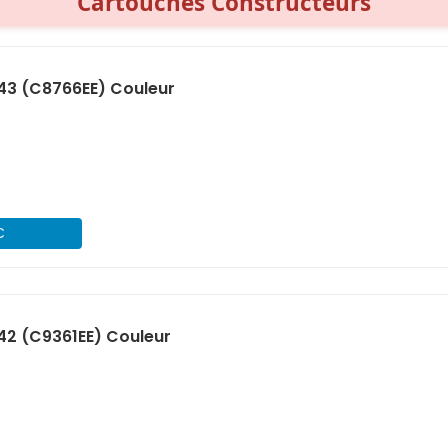
Cartouches Constructeurs
43 (C8766EE) Couleur
€
42 (C9361EE) Couleur