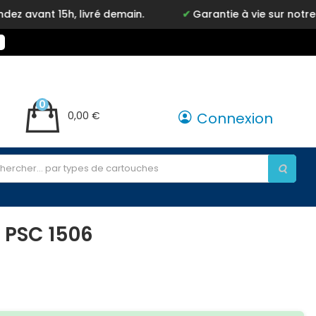
h, livré demain.
Garantie à vie sur notre marque In
0
0,00 €
Connexion
 PSC 1506