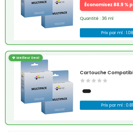
Économisez 88.9 % pa
Quantité : 36 ml
Prix par ml : 1.0
💎 Meilleur Deal
Cartouche Compatible
Prix par ml : 0.8