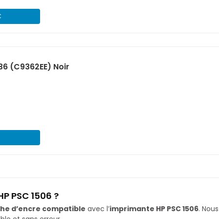
€
36 (C9362EE) Noir
HP PSC 1506 ?
he d’encre compatible
avec l’
imprimante HP PSC 1506
. Nou
le et sans erreur.