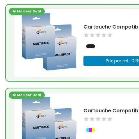
💎 Meilleur Deal
Cartouche Compatible
Prix par ml : 0.8
💎 Meilleur Deal
Cartouche Compatible