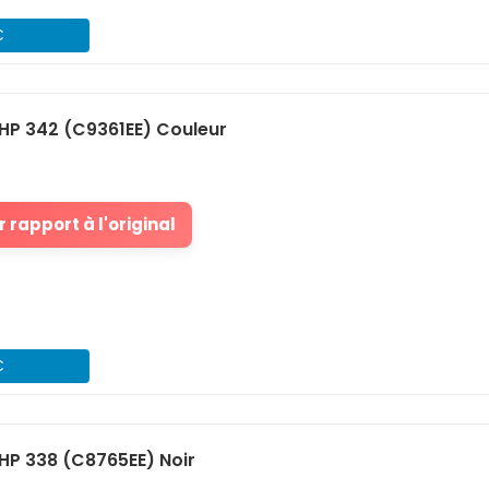
€
HP 342 (C9361EE) Couleur
 rapport à l'original
€
HP 338 (C8765EE) Noir