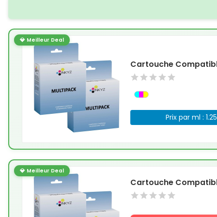
💎 Meilleur Deal
Cartouche Compatible
Prix par ml : 1.2
💎 Meilleur Deal
Cartouche Compatible