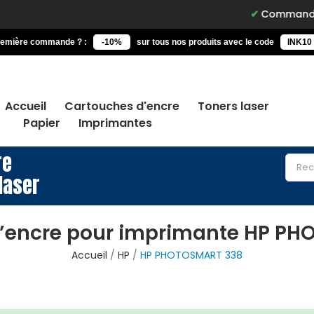
Commandez avant 15h, l
remière commande ? :
-10%
sur tous nos produits avec le code
INK10
Accueil
Cartouches d'encre
Toners laser
Papier
Imprimantes
re
laser
’encre pour imprimante HP P
Accueil
HP
HP PHOTOSMART 338