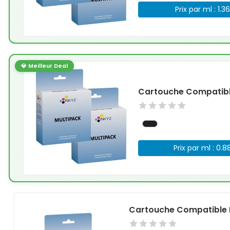
Prix par ml : 1.3
💎 Meilleur Deal
Cartouche Compatible
Prix par ml : 0.8
Cartouche Compatible 