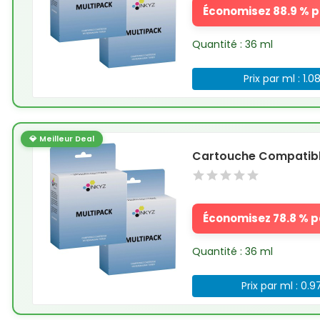
Économisez 88.9 % pa
Quantité : 36 ml
Prix par ml : 1.0
💎 Meilleur Deal
Cartouche Compatible
Économisez 78.8 % pa
Quantité : 36 ml
Prix par ml : 0.9