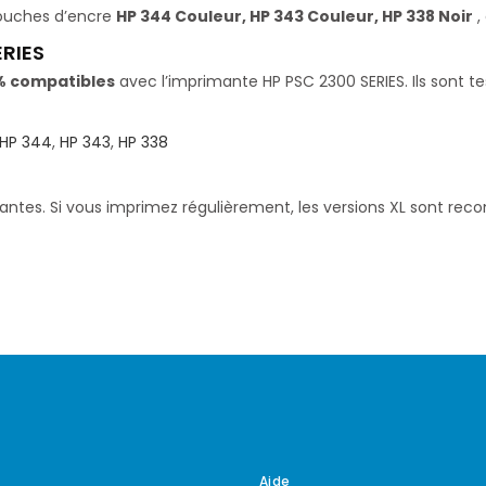
touches d’encre
HP 344 Couleur, HP 343 Couleur, HP 338 Noir
,
ERIES
% compatibles
avec l’imprimante HP PSC 2300 SERIES. Ils sont t
HP 344
,
HP 343
,
HP 338
santes. Si vous imprimez régulièrement, les versions XL sont re
Aide