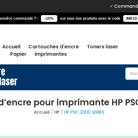
Commandez avant 15h,
remière commande ? :
-10%
sur tous nos produits avec le code
INK10
Accueil
Cartouches d'encre
Toners laser
Papier
Imprimantes
re
laser
d’encre pour imprimante HP PSC
Accueil
HP
HP PSC 2300 SERIES