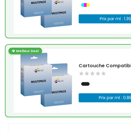
Prix par ml : 1.3
💎 Meilleur Deal
Cartouche Compatible
Prix par ml : 0.8