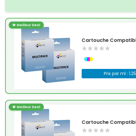
💎 Meilleur Deal
Cartouche Compatible
Prix par ml : 1.2
💎 Meilleur Deal
Cartouche Compatible