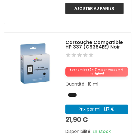
AJOUTER AU PANIER
Cartouche Compatible
HP 337 (C9364EE) Noir
Économisez 74,21 % par rapport à
l'original
Quantité : 18 ml
Prix par ml : 1.17 €
21,90 €
Disponibilité:
En stock