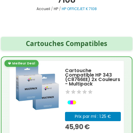
Accueil
HP
HP OFFICEJET K 7108
Cartouches Compatibles
💎 Meilleur Deal
Cartouche
Compatible HP 343
(C8766EE) 2x Couleurs
- Multipack
Prix par ml : 1.25 €
45,90 €