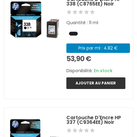
338 (C8765EE) Noir
Quantité : 11 ml
Prix par ml : 4.82 €
53,90 €
Disponibilité:
En stock
AJOUTER AU PANIER
Cartouche D'Encre HP
337 (C9364EE) Noir