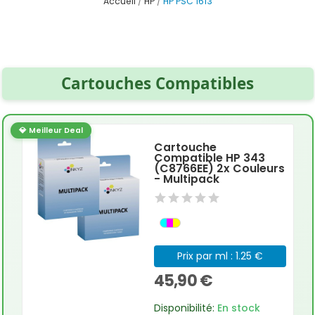
Accueil
HP
HP PSC 1613
Cartouches Compatibles
💎 Meilleur Deal
Cartouche
Compatible HP 343
(C8766EE) 2x Couleurs
- Multipack
Prix par ml : 1.25 €
45,90 €
Disponibilité:
En stock