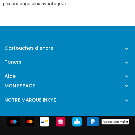
prix par page plus avantageux.
Cartouches d'encre

Toners

Aide


MON ESPACE
NOTRE MARQUE INKYZ
