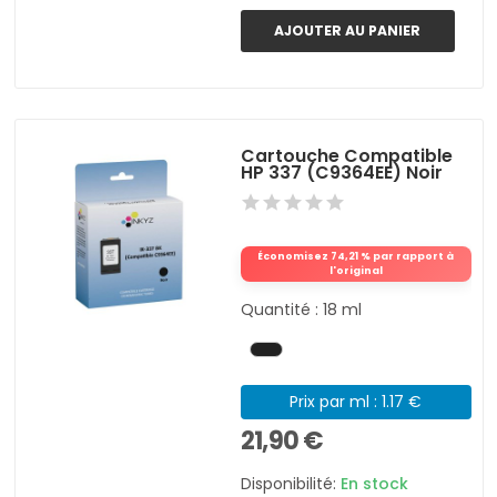
AJOUTER AU PANIER
Cartouche Compatible
HP 337 (C9364EE) Noir
Économisez 74,21 % par rapport à
l'original
Quantité : 18 ml
Prix par ml : 1.17 €
21,90 €
Disponibilité:
En stock