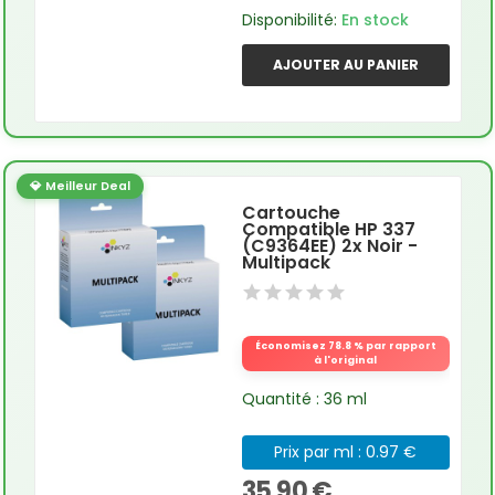
Disponibilité:
En stock
AJOUTER AU PANIER
💎 Meilleur Deal
Cartouche
Compatible HP 337
(C9364EE) 2x Noir -
Multipack
Économisez 78.8 % par rapport
à l'original
Quantité : 36 ml
Prix par ml : 0.97 €
35,90 €