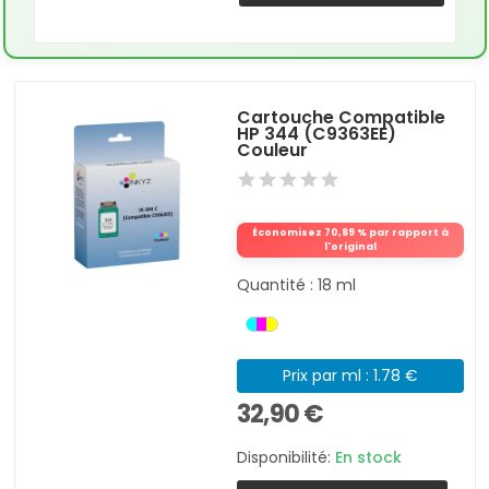
Cartouche Compatible
HP 344 (C9363EE)
Couleur
Économisez 70,89 % par rapport à
l'original
Quantité : 18 ml
Prix par ml : 1.78 €
32,90 €
Disponibilité:
En stock