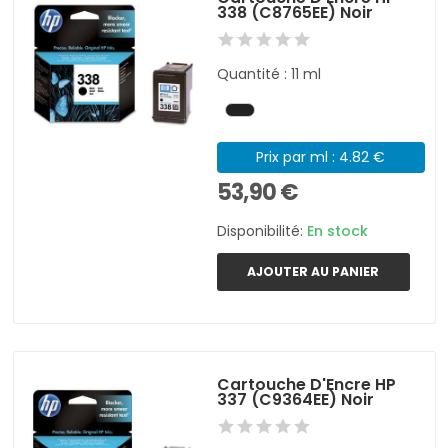
338 (C8765EE) Noir
Quantité : 11 ml
Prix par ml : 4.82 €
53,90 €
Disponibilité:
En stock
AJOUTER AU PANIER
Cartouche D'Encre HP
337 (C9364EE) Noir