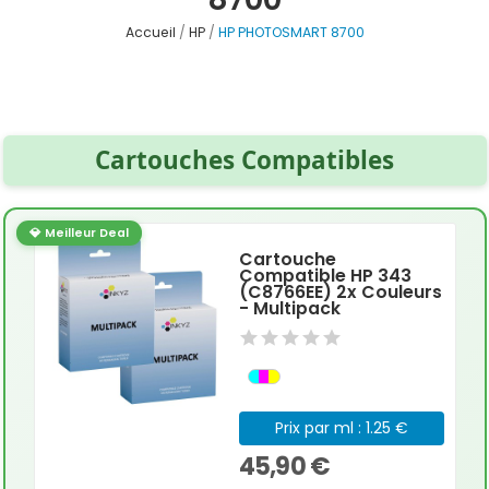
Accueil
HP
HP PHOTOSMART 8700
Cartouches Compatibles
💎 Meilleur Deal
Cartouche
Compatible HP 343
(C8766EE) 2x Couleurs
- Multipack
Prix par ml : 1.25 €
45,90 €