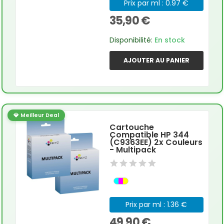
Prix par ml : 0.97 €
35,90 €
Disponibilité:
En stock
AJOUTER AU PANIER
💎 Meilleur Deal
Cartouche
Compatible HP 344
(C9363EE) 2x Couleurs
- Multipack
Prix par ml : 1.36 €
49,90 €