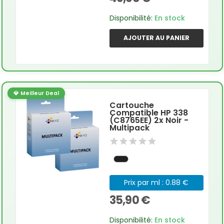
Disponibilité:
En stock
AJOUTER AU PANIER
💎 Meilleur Deal
Cartouche
Compatible HP 338
(C8765EE) 2x Noir -
Multipack
Prix par ml : 0.88 €
35,90 €
Disponibilité:
En stock