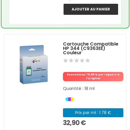
AJOUTER AU PANIER
Cartouche Compatible
HP 344 (C9363EE)
Couleur
Économisez 70,89 % par rapport à
l'original
Quantité : 18 ml
Prix par ml : 1.78 €
32,90 €