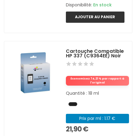
Disponibilité:
En stock
AJOUTER AU PANIER
Cartouche Compatible
HP 337 (C9364EE) Noir
Économisez 74,21 % par rapport à
l'original
Quantité : 18 ml
Prix par ml : 1.17 €
21,90 €