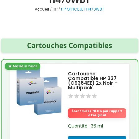
Accueil
HP
HP OFFICEJET H470WBT
Cartouches Compatibles
💎 Meilleur Deal
Cartouche
Compatible HP 337
(C9364EE) 2x Noir -
Multipack
Économisez 78.8 % par rapport
à l'original
Quantité : 36 ml