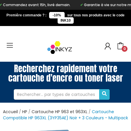
avant 15h, livré demain.
Garantie à vie sur notre marque Inkyz
Première commande ? :
-10%
sur tous nos produits avec le code
INK10
0
Recherchez rapidement votre
cartouche d'encre ou toner laser
Accueil
HP
Cartouche HP 963 et 963XL
Cartouche
Compatible HP 963XL (3YP35AE) Noir + 3 Couleurs - Multipack