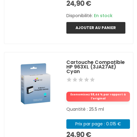
24,90 €
Disponibilité:
En stock
AJOUTER AU PANIER
Cartouche Compatible
HP 963XL (3JA27AE)
Cyan
Économisez 58,44 % par rapport à
l'original
Quantité : 25.5 ml
Prix par page : 0.015 €
24,90 €