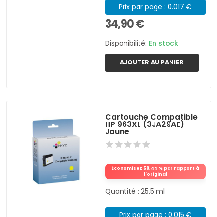
Prix par page : 0.017 €
34,90 €
Disponibilité:
En stock
AJOUTER AU PANIER
Cartouche Compatible
HP 963XL (3JA29AE)
Jaune
Économisez 58,44 % par rapport à
l'original
Quantité : 25.5 ml
Prix par page : 0.015 €