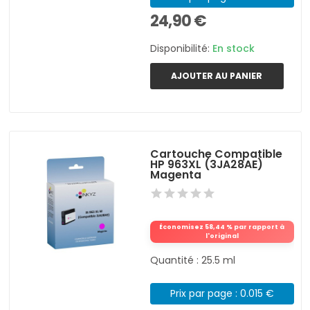
24,90 €
Disponibilité:
En stock
AJOUTER AU PANIER
Cartouche Compatible
HP 963XL (3JA28AE)
Magenta
Économisez 58,44 % par rapport à
l'original
Quantité : 25.5 ml
Prix par page : 0.015 €