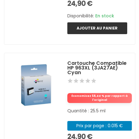
24,90 €
Disponibilité:
En stock
AJOUTER AU PANIER
Cartouche Compatible
HP 963XL (3JA27AE)
Cyan
Économisez 58,44 % par rapport à
l'original
Quantité : 25.5 ml
Prix par page : 0.015 €
24,90 €