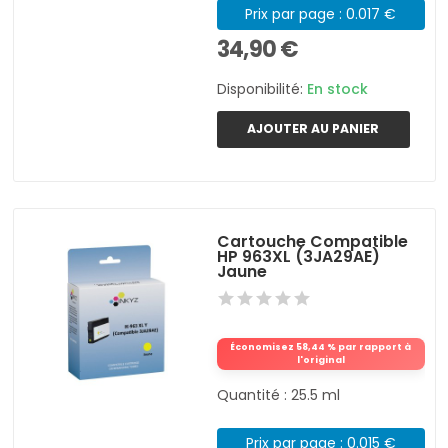
Prix par page : 0.017 €
34,90 €
Disponibilité:
En stock
AJOUTER AU PANIER
Cartouche Compatible
HP 963XL (3JA29AE)
Jaune
Économisez 58,44 % par rapport à
l'original
Quantité : 25.5 ml
Prix par page : 0.015 €