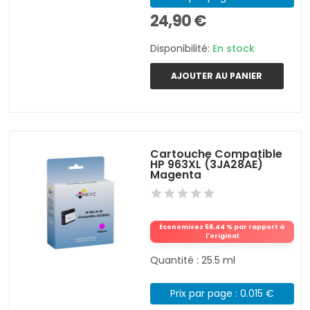
24,90 €
Disponibilité:
En stock
AJOUTER AU PANIER
Cartouche Compatible
HP 963XL (3JA28AE)
Magenta
Économisez 58,44 % par rapport à
l'original
Quantité : 25.5 ml
Prix par page : 0.015 €