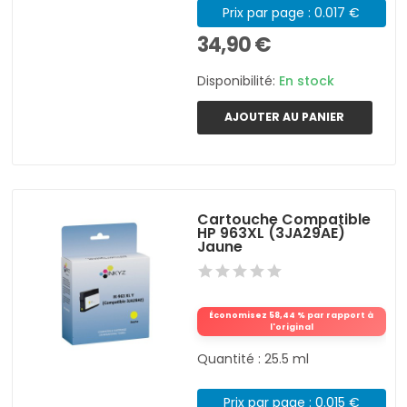
Prix par page : 0.017 €
34,90 €
Disponibilité:
En stock
AJOUTER AU PANIER
Cartouche Compatible
HP 963XL (3JA29AE)
Jaune
Économisez 58,44 % par rapport à
l'original
Quantité : 25.5 ml
Prix par page : 0.015 €