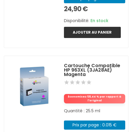
24,90 €
Disponibilité:
En stock
AJOUTER AU PANIER
Cartouche Compatible
HP 963XL (3JA28AE)
Magenta
Économisez 58,44 % par rapport à
l'original
Quantité : 25.5 ml
Prix par page : 0.015 €