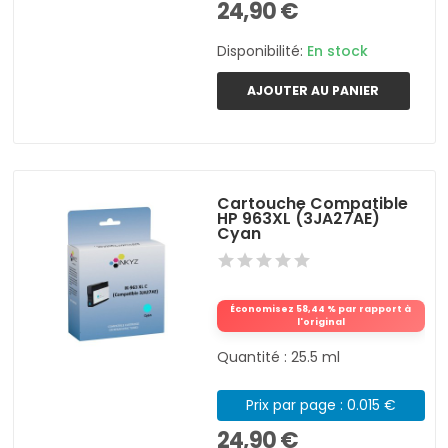
24,90 €
Disponibilité:
En stock
AJOUTER AU PANIER
Cartouche Compatible
HP 963XL (3JA27AE)
Cyan
Économisez 58,44 % par rapport à
l'original
Quantité : 25.5 ml
Prix par page : 0.015 €
24,90 €