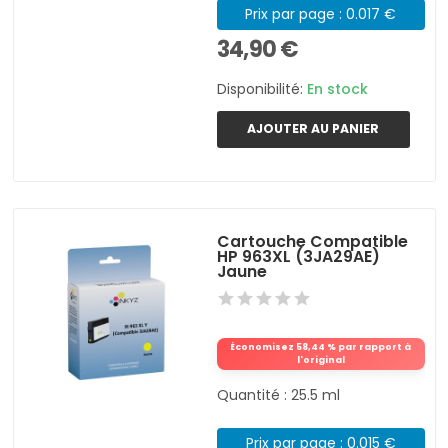
Prix par page : 0.017 €
34,90 €
Disponibilité:
En stock
AJOUTER AU PANIER
Cartouche Compatible
HP 963XL (3JA29AE)
Jaune
Économisez 58,44 % par rapport à
l'original
Quantité : 25.5 ml
Prix par page : 0.015 €