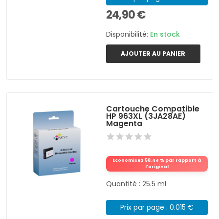
24,90 €
Disponibilité:
En stock
AJOUTER AU PANIER
Cartouche Compatible
HP 963XL (3JA28AE)
Magenta
Économisez 58,44 % par rapport à
l'original
Quantité : 25.5 ml
Prix par page : 0.015 €