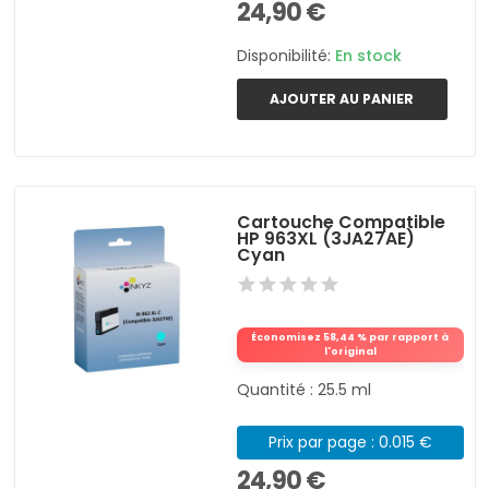
24,90 €
Disponibilité:
En stock
AJOUTER AU PANIER
Cartouche Compatible
HP 963XL (3JA27AE)
Cyan
Économisez 58,44 % par rapport à
l'original
Quantité : 25.5 ml
Prix par page : 0.015 €
24,90 €