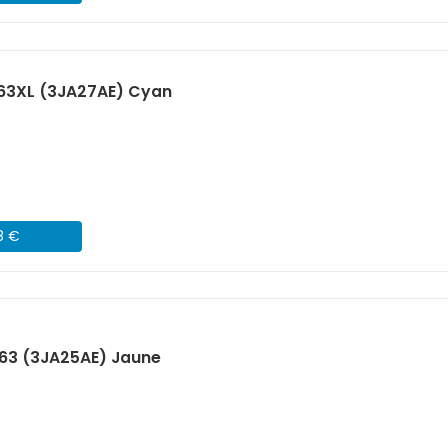
963XL (3JA27AE) Cyan
8 €
963 (3JA25AE) Jaune