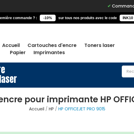
Commandez avant 15h, 
remière commande ? :
-10%
sur tous nos produits avec le code
INK10
Accueil
Cartouches d'encre
Toners laser
Papier
Imprimantes
re
laser
encre pour imprimante HP OFFI
Accueil
HP
HP OFFICEJET PRO 9015