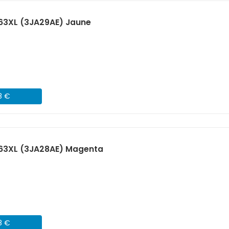
63XL (3JA29AE) Jaune
8 €
963XL (3JA28AE) Magenta
8 €