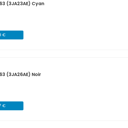
963 (3JA23AE) Cyan
9 €
63 (3JA26AE) Noir
7 €