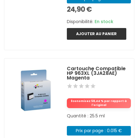
24,90 €
Disponibilité:
En stock
AJOUTER AU PANIER
Cartouche Compatible
HP 963XL (3JA28AE)
Magenta
Économisez 58,44 % par rapport à
l'original
Quantité : 25.5 ml
Prix par page : 0.015 €