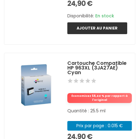
24,90 €
Disponibilité:
En stock
AJOUTER AU PANIER
Cartouche Compatible
HP 963XL (3JA27AE)
Cyan
Économisez 58,44 % par rapport à
l'original
Quantité : 25.5 ml
Prix par page : 0.015 €
24,90 €