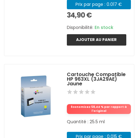
Prix par page : 0.017 €
34,90 €
Disponibilité:
En stock
AJOUTER AU PANIER
Cartouche Compatible
HP 963XL (3JA29AE)
Jaune
Économisez 58,44 % par rapport à
l'original
Quantité : 25.5 ml
Prix par page : 0.015 €